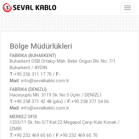
Bölge Müdürlükleri
FABRİKA (BUHARKENT)
Buharkent OSB Ortakçı Mah. Bekir Ongun Blv. No: 7/1
Buharkent / AYDIN
T:
+90 256 311 17 70 /
F:
Mail:
info@sevalkablo.com.tr
FABRİKA (DENİZLİ)
Hacıeyüplü Mh. 3119 Sk. No:5 Üçler / DENİZLİ
T:
+90 258 371 42 48 (pbx) /
F:
+90 258 371 54 06
Mail:
info@sevalkablo.com.tr
MERKEZ OFİS
1203/11 Sk. No:5/7 Kat:22 Megapol Çarşı Kule Konak /
İZMİR
T:
+90 232 469 60 60 /
F:
+90 232 469 60 70