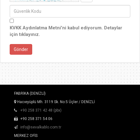
KVKK Aydınlatma Metni'ni kabul ediyorum.
Detaylar
için tıklayınız.
FABRİKA (DENİZLİ)
Hacıeyüplü Mh. 3119 Sk. No:5 Üçler / DENİZLİ
+90 258 371 42 48 (pbx)
+90 258 371 54 06
info@sevalkablo.com.tr
MERKEZ OFİS