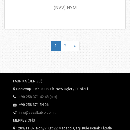
(NVV) NYM
1
2
»
FABRİKA (DENİZLİ)
Hacıeyüplü Mh. 3119 Sk. No:5 Üçler / DENİZLİ
+90 258 371 42 48 (pbx)
+90 258 371 54 06
info@sevalkablo.com.tr
MERKEZ OFİS
1203/11 Sk. No:5/7 Kat:22 Megapol Çarşı Kule Konak / İZMİR