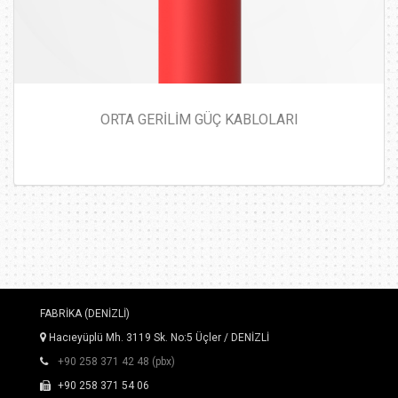
ORTA GERİLİM GÜÇ KABLOLARI
FABRİKA (DENİZLİ)
Hacıeyüplü Mh. 3119 Sk. No:5 Üçler / DENİZLİ
+90 258 371 42 48 (pbx)
+90 258 371 54 06