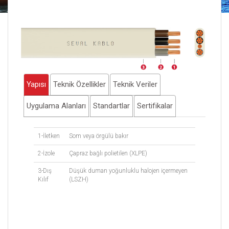
Yapısı
Teknik Özellikler
Teknik Veriler
Uygulama Alanları
Standartlar
Sertifikalar
1-İletken
Som veya örgülü bakır
2-İzole
Çapraz bağlı polietilen (XLPE)
3-Dış
Düşük duman yoğunluklu halojen içermeyen
Kılıf
(LSZH)