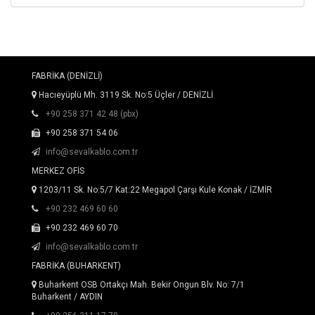
FABRİKA (DENİZLİ)
Hacıeyüplü Mh. 3119 Sk. No:5 Üçler / DENİZLİ
+90 258 371 42 48 (pbx)
+90 258 371 54 06
info@sevalkablo.com.tr
MERKEZ OFİS
1203/11 Sk. No:5/7 Kat:22 Megapol Çarşı Kule Konak / İZMİR
+90 232 469 60 60
+90 232 469 60 70
info@sevalkablo.com.tr
FABRİKA (BUHARKENT)
Buharkent OSB Ortakçı Mah. Bekir Ongun Blv. No: 7/1
Buharkent / AYDIN