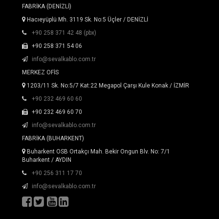
FABRİKA (DENİZLİ)
Hacıeyüplü Mh. 3119 Sk. No:5 Üçler / DENİZLİ
+90 258 371 42 48 (pbx)
+90 258 371 54 06
info@sevalkablo.com.tr
MERKEZ OFİS
1203/11 Sk. No:5/7 Kat:22 Megapol Çarşı Kule Konak / İZMİR
+90 232 469 60 60
+90 232 469 60 70
info@sevalkablo.com.tr
FABRİKA (BUHARKENT)
Buharkent OSB Ortakçı Mah. Bekir Ongun Blv. No: 7/1
Buharkent / AYDIN
+90 256 311 17 70
info@sevalkablo.com.tr