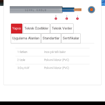
Yapısı
Teknik Özellikler
Teknik Veriler
Uygulama Alanları
Standartlar
Sertifikalar
1-İletken
İnce çok telli bakır
2-İzole
Polivinil klorür (PVC)
3-Dış Kılıf
Polivinil klorür (PVC)