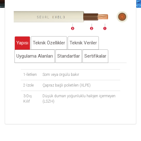
Yapısı
Teknik Özellikler
Teknik Veriler
Uygulama Alanları
Standartlar
Sertifikalar
1-İletken
Som veya örgülü bakır
2-İzole
Çapraz bağlı polietilen (XLPE)
3-Dış
Düşük duman yoğunluklu halojen içermeyen
Kılıf
(LSZH)