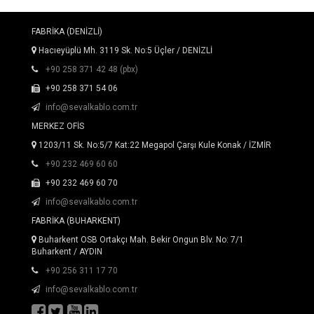
FABRİKA (DENİZLİ)
Hacıeyüplü Mh. 3119 Sk. No:5 Üçler / DENİZLİ
+90 258 371 42 48 (pbx)
+90 258 371 54 06
info@sevalkablo.com.tr
MERKEZ OFİS
1203/11 Sk. No:5/7 Kat:22 Megapol Çarşı Kule Konak / İZMİR
+90 232 469 60 60
+90 232 469 60 70
info@sevalkablo.com.tr
FABRİKA (BUHARKENT)
Buharkent OSB Ortakçı Mah. Bekir Ongun Blv. No: 7/1
Buharkent / AYDIN
+90 256 311 17 70
info@sevalkablo.com.tr