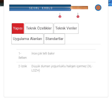
Yapısı
Teknik Özellikler
Teknik Veriler
Uygulama Alanları
Standartlar
1-
İnce çok telli bakır
İletken
2-İzole
Düşük duman yoğunluklu halojen içermez (XL-
LSZH)