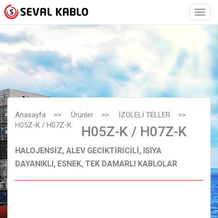
Anasayfa
>>
Ürünler
>>
İZOLELİ TELLER
>>
H05Z-K / H07Z-K
H05Z-K / H07Z-K
HALOJENSİZ, ALEV GECİKTİRİCİLİ, ISIYA
DAYANIKLI, ESNEK, TEK DAMARLI KABLOLAR