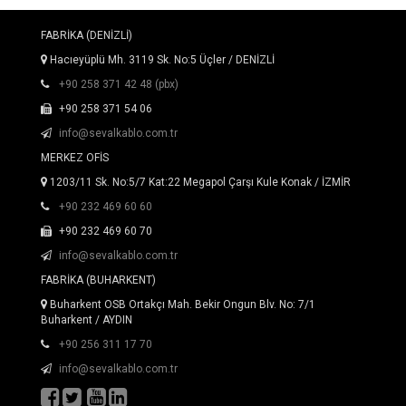
FABRİKA (DENİZLİ)
Hacıeyüplü Mh. 3119 Sk. No:5 Üçler / DENİZLİ
+90 258 371 42 48 (pbx)
+90 258 371 54 06
info@sevalkablo.com.tr
MERKEZ OFİS
1203/11 Sk. No:5/7 Kat:22 Megapol Çarşı Kule Konak / İZMİR
+90 232 469 60 60
+90 232 469 60 70
info@sevalkablo.com.tr
FABRİKA (BUHARKENT)
Buharkent OSB Ortakçı Mah. Bekir Ongun Blv. No: 7/1
Buharkent / AYDIN
+90 256 311 17 70
info@sevalkablo.com.tr