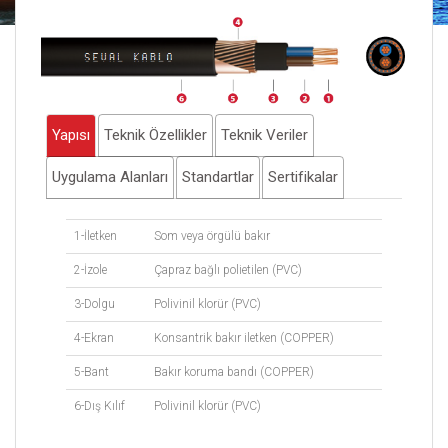
Yapısı
Teknik Özellikler
Teknik Veriler
Uygulama Alanları
Standartlar
Sertifikalar
1-İletken
Som veya örgülü bakır
2-İzole
Çapraz bağlı polietilen (PVC)
3-Dolgu
Polivinil klorür (PVC)
4-Ekran
Konsantrik bakır iletken (COPPER)
5-Bant
Bakır koruma bandı (COPPER)
6-Dış Kılıf
Polivinil klorür (PVC)