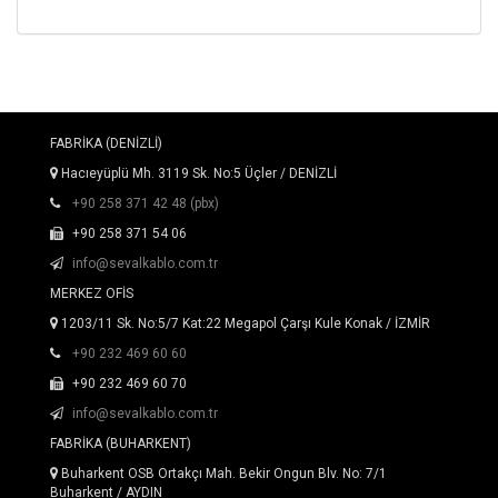
FABRİKA (DENİZLİ)
Hacıeyüplü Mh. 3119 Sk. No:5 Üçler / DENİZLİ
+90 258 371 42 48 (pbx)
+90 258 371 54 06
info@sevalkablo.com.tr
MERKEZ OFİS
1203/11 Sk. No:5/7 Kat:22 Megapol Çarşı Kule Konak / İZMİR
+90 232 469 60 60
+90 232 469 60 70
info@sevalkablo.com.tr
FABRİKA (BUHARKENT)
Buharkent OSB Ortakçı Mah. Bekir Ongun Blv. No: 7/1
Buharkent / AYDIN