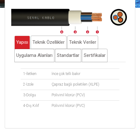
Yapısı
Teknik Özellikler
Teknik Veriler
Uygulama Alanları
Standartlar
Sertifikalar
1-İletken
İnce çok telli bakır
2-İzole
Çapraz bağlı polietilen (XLPE)
3-Dolgu
Polivinil klorür (PCV)
4-Dış Kılıf
Polivinil klorür (PVC)