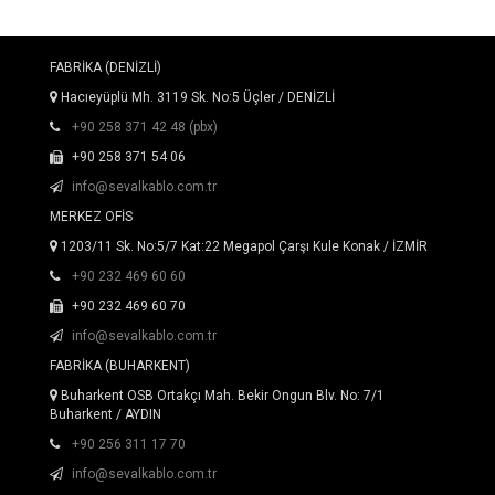
FABRİKA (DENİZLİ)
Hacıeyüplü Mh. 3119 Sk. No:5 Üçler / DENİZLİ
+90 258 371 42 48 (pbx)
+90 258 371 54 06
info@sevalkablo.com.tr
MERKEZ OFİS
1203/11 Sk. No:5/7 Kat:22 Megapol Çarşı Kule Konak / İZMİR
+90 232 469 60 60
+90 232 469 60 70
info@sevalkablo.com.tr
FABRİKA (BUHARKENT)
Buharkent OSB Ortakçı Mah. Bekir Ongun Blv. No: 7/1
Buharkent / AYDIN
+90 256 311 17 70
info@sevalkablo.com.tr