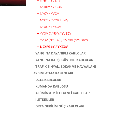
NYBY / YVZ4V
N2XBY / YXZ4V
NYCY / YVCV
NYCY / YVCV TEİAŞ
N2XCY / YXCV
YVOV (NYRY) / YVZ2V
YVŞV (NYFGY) / YVZ3V (NYFGbY)
N2XFGbY / YXZ3V
YANGINA DAYANIKLI KABLOLAR
YANGINA KARŞI GÜVENLİ KABLOLAR
TRAFİK SİNYAL, SOKAK VE HAVAALANI
AYDINLATMA KABLOLARI
ÖZEL KABLOLAR
KUMANDA KABLOSU
ALÜMİNYUM İLETKENLİ KABLOLAR
İLETKENLER
ORTA GERİLİM GÜÇ KABLOLARI