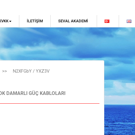
KVKK
İLETIŞIM
SEVAL AKADEMI
>>
N2XFGbY / YXZ3V
 ÇOK DAMARLI GÜÇ KABLOLARI