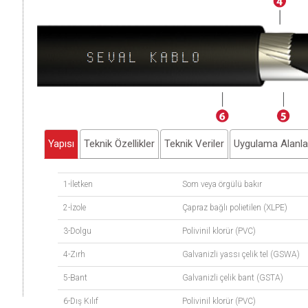
Yapısı
Teknik Özellikler
Teknik Veriler
Uygulama Alanla
1-İletken
Som veya örgülü bakır
2-İzole
Çapraz bağlı polietilen (XLPE)
3-Dolgu
Polivinil klorür (PVC)
4-Zırh
Galvanizli yassı çelik tel (GSWA)
5-Bant
Galvanizli çelik bant (GSTA)
6-Dış Kılıf
Polivinil klorür (PVC)