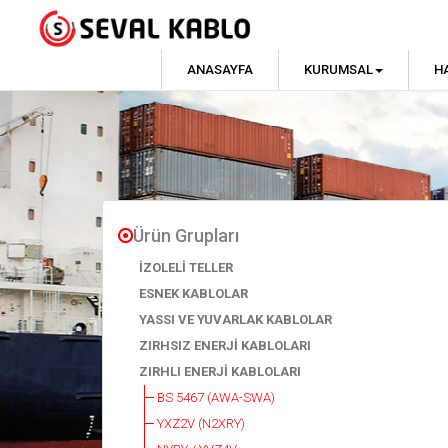
ANASAYFA
KURUMSAL
H
Ürün Grupları
İZOLELİ TELLER
ESNEK KABLOLAR
YASSI VE YUVARLAK KABLOLAR
ZIRHSIZ ENERJİ KABLOLARI
ZIRHLI ENERJİ KABLOLARI
BS 5467 (AWA-SWA)
YXZ2V (N2XRY)