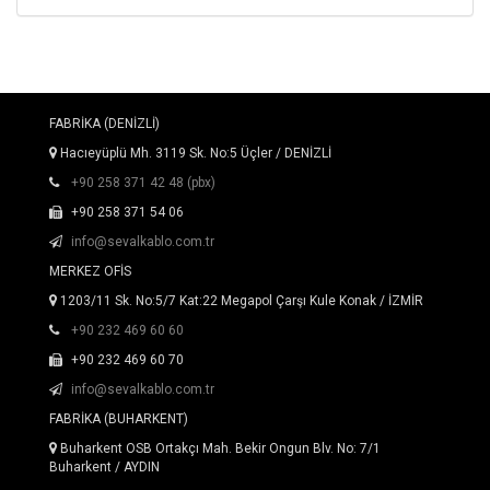
FABRİKA (DENİZLİ)
Hacıeyüplü Mh. 3119 Sk. No:5 Üçler / DENİZLİ
+90 258 371 42 48 (pbx)
+90 258 371 54 06
info@sevalkablo.com.tr
MERKEZ OFİS
1203/11 Sk. No:5/7 Kat:22 Megapol Çarşı Kule Konak / İZMİR
+90 232 469 60 60
+90 232 469 60 70
info@sevalkablo.com.tr
FABRİKA (BUHARKENT)
Buharkent OSB Ortakçı Mah. Bekir Ongun Blv. No: 7/1
Buharkent / AYDIN