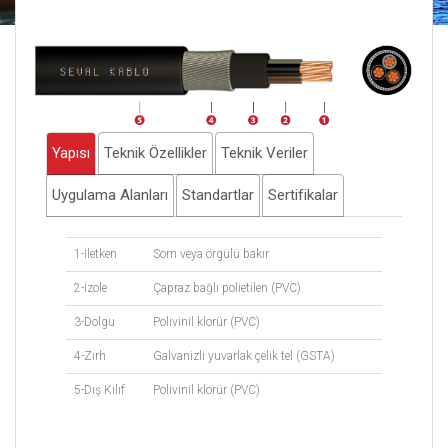
Yapısı
Teknik Özellikler
Teknik Veriler
Uygulama Alanları
Standartlar
Sertifikalar
1-İletken
Som veya örgülü bakır
2-İzole
Çapraz bağlı polietilen (PVC)
3-Dolgu
Polivinil klorür (PVC)
4-Zırh
Galvanizli yuvarlak çelik tel (GSTA)
5-Dış Kılıf
Polivinil klorür (PVC)