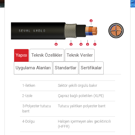
Yapısı
Teknik Özellikler
Teknik Veriler
Uygulama Alanları
Standartlar
Sertifikalar
1-İletken
Sektör şekilli örgülü bakır
2-İzole
Çapraz bağlı polietilen (XLPE)
3-Polyester tutucu
Tutucu yalıtkan polyester bant
bant
4-Dolgu
Halojen içermeyen alev geciktiricili
(HFFR)