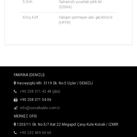
5-Zırh
Galvanizli yuvarlak çelik tel
(GSWA)
6-Dış Kılıf
Halojen içermeyen alev geciktiricili
(HFFR)
FABRİKA (DENİZLİ)
Hacıeyüplü Mh. 3119 Sk. No:5 Üçler / DENİZLİ
+90 258 371 42 48 (pbx)
+90 258 371 54 06
info@sevalkablo.com.tr
MERKEZ OFİS
1203/11 Sk. No:5/7 Kat:22 Megapol Çarşı Kule Konak / İZMİR
+90 232 469 60 60