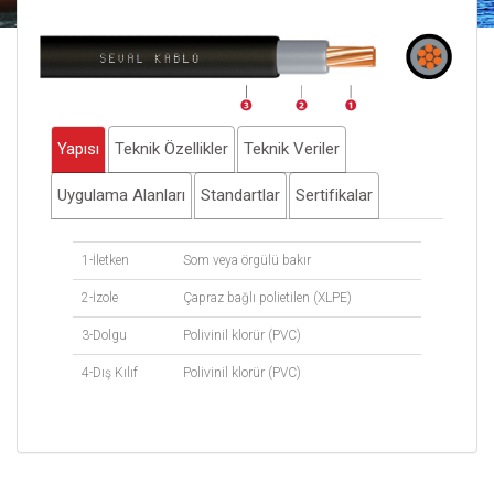
Yapısı
Teknik Özellikler
Teknik Veriler
Uygulama Alanları
Standartlar
Sertifikalar
1-İletken
Som veya örgülü bakır
2-İzole
Çapraz bağlı polietilen (XLPE)
3-Dolgu
Polivinil klorür (PVC)
4-Dış Kılıf
Polivinil klorür (PVC)