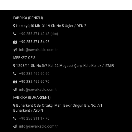
FABRİKA (DENİZLİ)
Hacıeyüplü Mh. 3119 Sk. No:5 Üçler / DENİZLİ
+90 258 371 42 48 (pbx)
+90 258 371 54 06
info@sevalkablo.com.tr
MERKEZ OFİS
1203/11 Sk. No:5/7 Kat:22 Megapol Çarşı Kule Konak / İZMİR
+90 232 469 60 60
+90 232 469 60 70
info@sevalkablo.com.tr
FABRİKA (BUHARKENT)
Buharkent OSB Ortakçı Mah. Bekir Ongun Blv. No: 7/1
Buharkent / AYDIN
+90 256 311 17 70
info@sevalkablo.com.tr