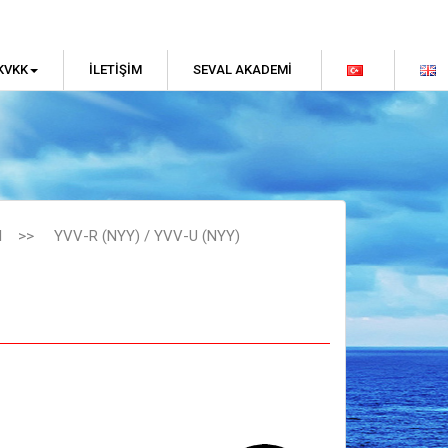
KVKK
İLETIŞIM
SEVAL AKADEMI
I
>>
YVV-R (NYY) / YVV-U (NYY)