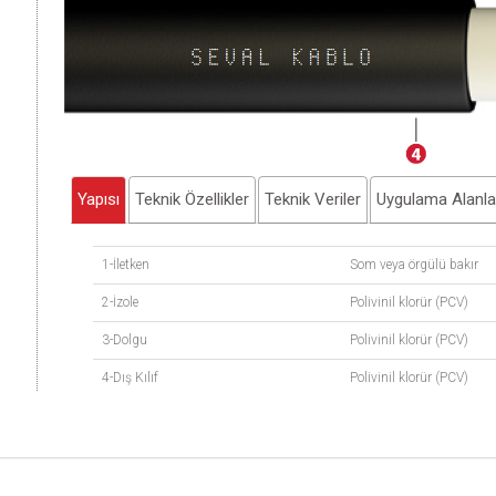
Yapısı
Teknik Özellikler
Teknik Veriler
Uygulama Alanla
1-İletken
Som veya örgülü bakır
2-İzole
Polivinil klorür (PCV)
3-Dolgu
Polivinil klorür (PCV)
4-Dış Kılıf
Polivinil klorür (PCV)