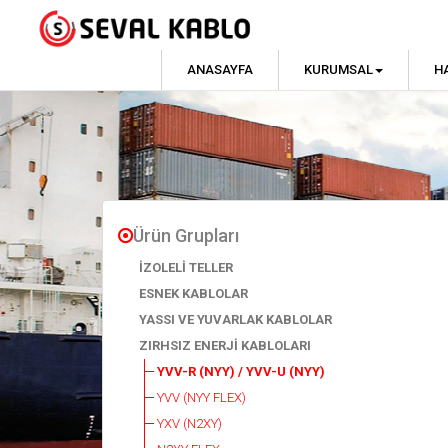
ANASAYFA
KURUMSAL
H
Ürün Grupları
İZOLELİ TELLER
ESNEK KABLOLAR
YASSI VE YUVARLAK KABLOLAR
ZIRHSIZ ENERJİ KABLOLARI
YVV-R (NYY) / YVV-U (NYY)
YVV (NYY FLEX)
YXV (N2XY)