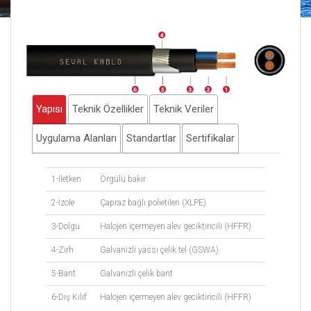
Yapısı
Teknik Özellikler
Teknik Veriler
Uygulama Alanları
Standartlar
Sertifikalar
1-İletken
Örgülü bakır
2-İzole
Çapraz bağlı polietilen (XLPE)
3-Dolgu
Halojen içermeyen alev geciktiricili (HFFR)
4-Zırh
Galvanizli yassı çelik tel (GSWA)
5-Bant
Galvanizli çelik bant
6-Dış Kılıf
Halojen içermeyen alev geciktiricili (HFFR)