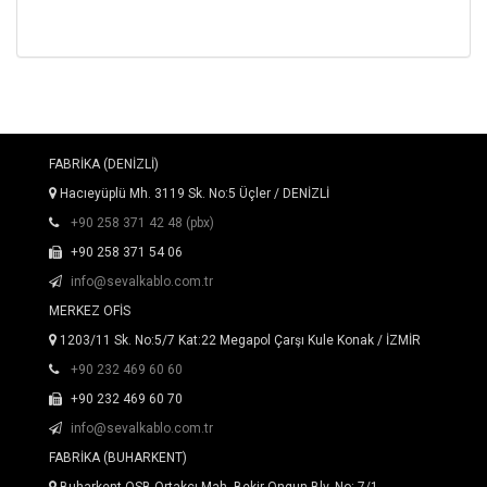
FABRİKA (DENİZLİ)
Hacıeyüplü Mh. 3119 Sk. No:5 Üçler / DENİZLİ
+90 258 371 42 48 (pbx)
+90 258 371 54 06
info@sevalkablo.com.tr
MERKEZ OFİS
1203/11 Sk. No:5/7 Kat:22 Megapol Çarşı Kule Konak / İZMİR
+90 232 469 60 60
+90 232 469 60 70
info@sevalkablo.com.tr
FABRİKA (BUHARKENT)