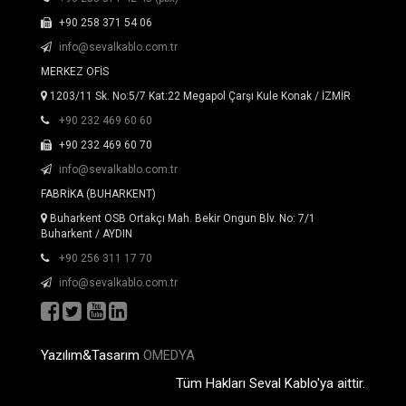
+90 258 371 54 06
info@sevalkablo.com.tr
MERKEZ OFİS
1203/11 Sk. No:5/7 Kat:22 Megapol Çarşı Kule Konak / İZMİR
+90 232 469 60 60
+90 232 469 60 70
info@sevalkablo.com.tr
FABRİKA (BUHARKENT)
Buharkent OSB Ortakçı Mah. Bekir Ongun Blv. No: 7/1
Buharkent / AYDIN
+90 256 311 17 70
info@sevalkablo.com.tr
Yazılım&Tasarım
OMEDYA
Tüm Hakları Seval Kablo'ya aittir.