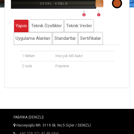
Yapısı
Teknik Özellikler
Teknik Veriler
Uygulama Alanları
Standartlar
Sertifikalar
1-İletken
İnce çok telli bakır
2-İzole
Forprene
FABRİKA (DENİZLİ)
Hacıeyüplü Mh. 3119 Sk. No:5 Üçler / DENİZLİ
+90 258 371 42 48 (pbx)